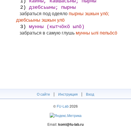
1)
кайны, кавшасьны; пырны
2)
дзебсьыны; пырны
забраться под одеяло
пырны эшкын улӧ;
дзебсьыны эшкын улӧ
3)
мунны (кытчӧкӧ ылӧ)
забраться в самую глушь
мунны ылі пельӧсӧ
|
|
О сайте
Инструкция
Вход
©
FU-Lab
2026
Email:
komi@fu-lab.ru