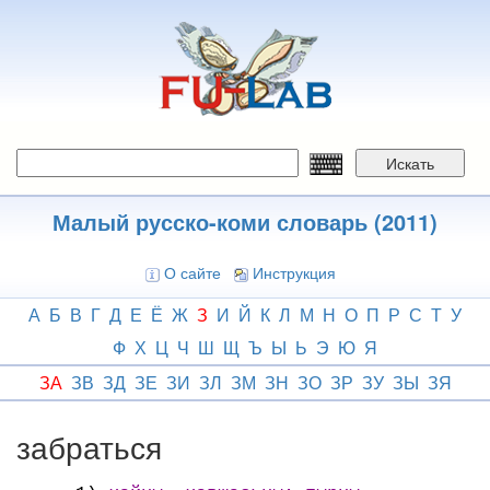
Перейти
к
основному
содержанию
Искать
Малый русско-коми словарь (2011)
О сайте
Инструкция
А
Б
В
Г
Д
Е
Ё
Ж
З
И
Й
К
Л
М
Н
О
П
Р
С
Т
У
Ф
Х
Ц
Ч
Ш
Щ
Ъ
Ы
Ь
Э
Ю
Я
ЗА
ЗВ
ЗД
ЗЕ
ЗИ
ЗЛ
ЗМ
ЗН
ЗО
ЗР
ЗУ
ЗЫ
ЗЯ
забраться