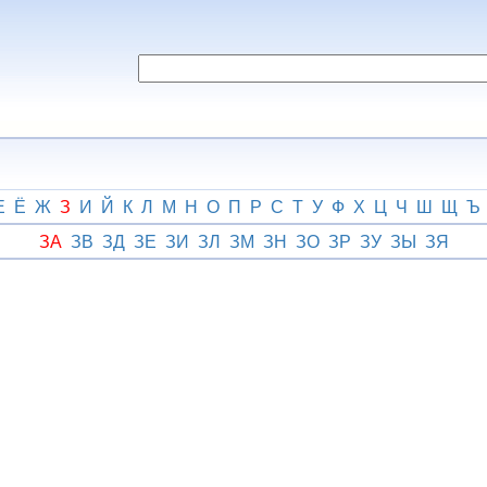
Е
Ё
Ж
З
И
Й
К
Л
М
Н
О
П
Р
С
Т
У
Ф
Х
Ц
Ч
Ш
Щ
Ъ
ЗА
ЗВ
ЗД
ЗЕ
ЗИ
ЗЛ
ЗМ
ЗН
ЗО
ЗР
ЗУ
ЗЫ
ЗЯ