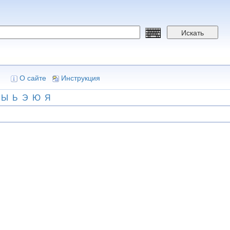
Искать
О сайте
Инструкция
Ы
Ь
Э
Ю
Я