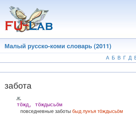
Перейти
к
основному
содержанию
Малый русско-коми словарь (2011)
А
Б
В
Г
Д
забота
ж.
тӧжд, тӧждысьӧм
повседневные заботы
быд лунъя тӧждысьӧм