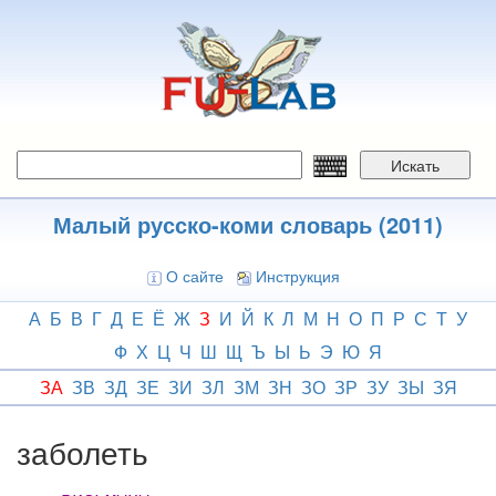
Перейти
к
основному
содержанию
Искать
Малый русско-коми словарь (2011)
О сайте
Инструкция
А
Б
В
Г
Д
Е
Ё
Ж
З
И
Й
К
Л
М
Н
О
П
Р
С
Т
У
Ф
Х
Ц
Ч
Ш
Щ
Ъ
Ы
Ь
Э
Ю
Я
ЗА
ЗВ
ЗД
ЗЕ
ЗИ
ЗЛ
ЗМ
ЗН
ЗО
ЗР
ЗУ
ЗЫ
ЗЯ
заболеть