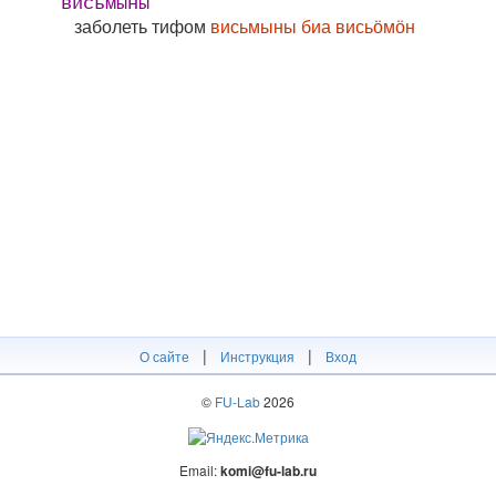
висьмыны
заболеть тифом
висьмыны биа висьӧмӧн
|
|
О сайте
Инструкция
Вход
©
FU-Lab
2026
Email:
komi@fu-lab.ru