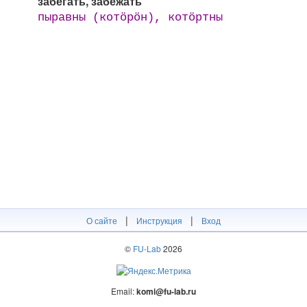
забегать, забежать
пыравны (котӧрӧн), котӧртны
|
|
О сайте
Инструкция
Вход
©
FU-Lab
2026
Email:
komi@fu-lab.ru