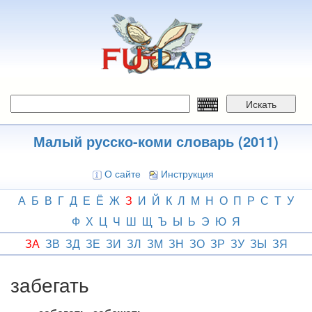
Перейти
к
основному
содержанию
Искать
Малый русско-коми словарь (2011)
О сайте
Инструкция
А
Б
В
Г
Д
Е
Ё
Ж
З
И
Й
К
Л
М
Н
О
П
Р
С
Т
У
Ф
Х
Ц
Ч
Ш
Щ
Ъ
Ы
Ь
Э
Ю
Я
ЗА
ЗВ
ЗД
ЗЕ
ЗИ
ЗЛ
ЗМ
ЗН
ЗО
ЗР
ЗУ
ЗЫ
ЗЯ
забегать