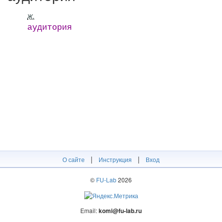
ж.
аудитория
|
|
О сайте
Инструкция
Вход
©
FU-Lab
2026
Email:
komi@fu-lab.ru