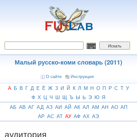
Перейти
к
основному
содержанию
Искать
Малый русско-коми словарь (2011)
О сайте
Инструкция
А
Б
В
Г
Д
Е
Ё
Ж
З
И
Й
К
Л
М
Н
О
П
Р
С
Т
У
Ф
Х
Ц
Ч
Ш
Щ
Ъ
Ы
Ь
Э
Ю
Я
АБ
АВ
АГ
АД
АЗ
АИ
АЙ
АК
АЛ
АМ
АН
АО
АП
АР
АС
АТ
АУ
АФ
АХ
АЭ
аудитория