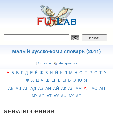
Перейти
к
основному
содержанию
Искать
Малый русско-коми словарь (2011)
О сайте
Инструкция
А
Б
В
Г
Д
Е
Ё
Ж
З
И
Й
К
Л
М
Н
О
П
Р
С
Т
У
Ф
Х
Ц
Ч
Ш
Щ
Ъ
Ы
Ь
Э
Ю
Я
АБ
АВ
АГ
АД
АЗ
АИ
АЙ
АК
АЛ
АМ
АН
АО
АП
АР
АС
АТ
АУ
АФ
АХ
АЭ
аннулирование