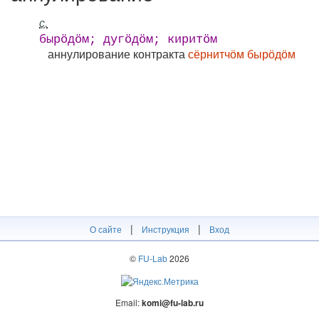
с.
бырӧдӧм; дугӧдӧм; киритӧм
аннулирование контракта
сёрнитчӧм бырӧдӧм
|
|
О сайте
Инструкция
Вход
©
FU-Lab
2026
Email:
komi@fu-lab.ru