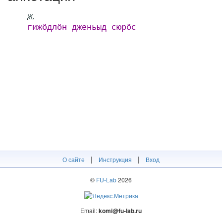
ж.
гижӧдлӧн дженьыд сюрӧс
|
|
О сайте
Инструкция
Вход
©
FU-Lab
2026
Email:
komi@fu-lab.ru