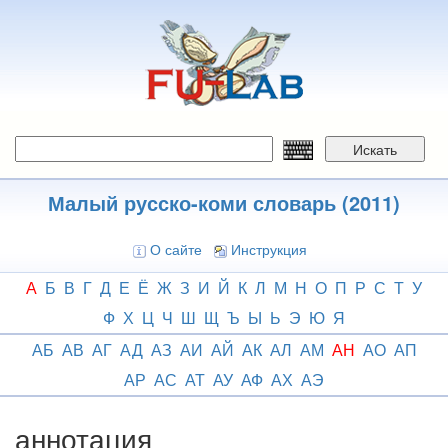
Перейти
к
основному
содержанию
Искать
Малый русско-коми словарь (2011)
О сайте
Инструкция
А
Б
В
Г
Д
Е
Ё
Ж
З
И
Й
К
Л
М
Н
О
П
Р
С
Т
У
Ф
Х
Ц
Ч
Ш
Щ
Ъ
Ы
Ь
Э
Ю
Я
АБ
АВ
АГ
АД
АЗ
АИ
АЙ
АК
АЛ
АМ
АН
АО
АП
АР
АС
АТ
АУ
АФ
АХ
АЭ
аннотация