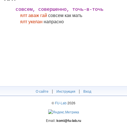
совсем, совершенно, точь-в-точь
ялт аваж гай
совсем как мать
ялт укелан
напрасно
|
|
О сайте
Инструкция
Вход
©
FU-Lab
2026
Email:
komi@fu-lab.ru