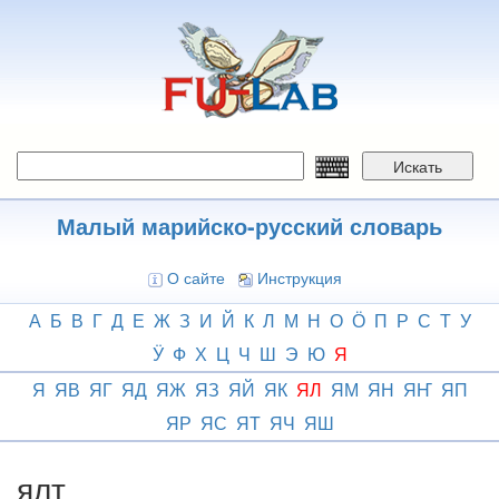
Перейти
к
основному
содержанию
Искать
Малый марийско-русский словарь
О сайте
Инструкция
А
Б
В
Г
Д
Е
Ж
З
И
Й
К
Л
М
Н
О
Ӧ
П
Р
С
Т
У
Ӱ
Ф
Х
Ц
Ч
Ш
Э
Ю
Я
Я
ЯВ
ЯГ
ЯД
ЯЖ
ЯЗ
ЯЙ
ЯК
ЯЛ
ЯМ
ЯН
ЯҤ
ЯП
ЯР
ЯС
ЯТ
ЯЧ
ЯШ
ялт