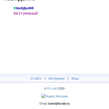
я
зыкдыме
безгрешный
|
|
О сайте
Инструкция
Вход
©
FU-Lab
2026
Email:
komi@fu-lab.ru