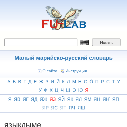
Перейти
к
основному
содержанию
Искать
Малый марийско-русский словарь
О сайте
Инструкция
А
Б
В
Г
Д
Е
Ж
З
И
Й
К
Л
М
Н
О
Ӧ
П
Р
С
Т
У
Ӱ
Ф
Х
Ц
Ч
Ш
Э
Ю
Я
Я
ЯВ
ЯГ
ЯД
ЯЖ
ЯЗ
ЯЙ
ЯК
ЯЛ
ЯМ
ЯН
ЯҤ
ЯП
ЯР
ЯС
ЯТ
ЯЧ
ЯШ
языкдыме