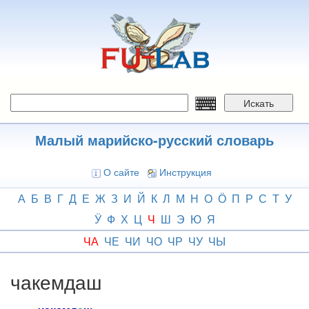
Перейти
к
основному
содержанию
Искать
Малый марийско-русский словарь
О сайте
Инструкция
А
Б
В
Г
Д
Е
Ж
З
И
Й
К
Л
М
Н
О
Ӧ
П
Р
С
Т
У
Ӱ
Ф
Х
Ц
Ч
Ш
Э
Ю
Я
ЧА
ЧЕ
ЧИ
ЧО
ЧР
ЧУ
ЧЫ
чакемдаш