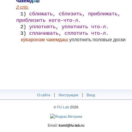
чакемд
а
ш
2 спр.
1)
сближать, сблизить, приближать,
приблизить кого-что-л.
2)
уплотнять, уплотнить что-л.
3)
сплачивать, сплотить что-л.
кӱвароҥам чакемдаш
уплотнить половые доски
|
|
О сайте
Инструкция
Вход
©
FU-Lab
2026
Email:
komi@fu-lab.ru