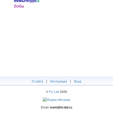
немычпурс
а
бобы
|
|
О сайте
Инструкция
Вход
©
FU-Lab
2026
Email:
komi@fu-lab.ru