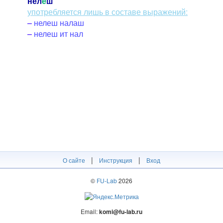
нел
е
ш
употребляется лишь в составе выражений:
–
нелеш налаш
–
нелеш ит нал
|
|
О сайте
Инструкция
Вход
©
FU-Lab
2026
Email:
komi@fu-lab.ru