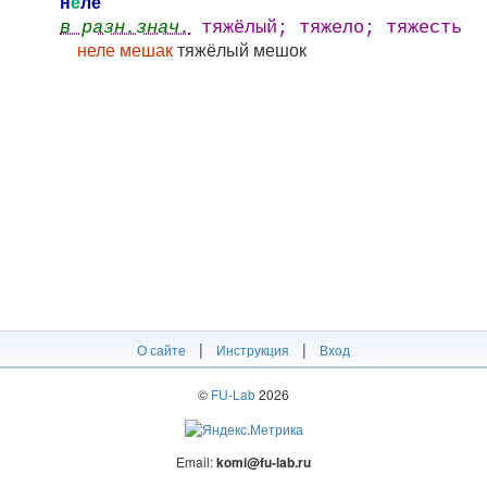
н
е
ле
в разн.знач.
тяжёлый; тяжело; тяжесть
неле мешак
тяжёлый мешок
|
|
О сайте
Инструкция
Вход
©
FU-Lab
2026
Email:
komi@fu-lab.ru