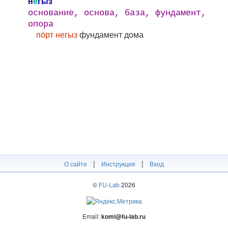
н
е
гыз
основание, основа, база, фундамент,
опора
пӧрт негыз
фундамент дома
|
|
О сайте
Инструкция
Вход
©
FU-Lab
2026
Email:
komi@fu-lab.ru