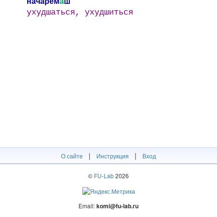
начарем
а
ш
ухудшаться, ухудшиться
|
|
О сайте
Инструкция
Вход
©
FU-Lab
2026
Email:
komi@fu-lab.ru