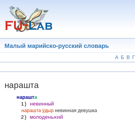
Перейти
к
основному
содержанию
Малый марийско-русский словарь
А
Б
В
Г
нарашта
нарашт
а
1)
невинный
нарашта ӱдыр
невинная девушка
2)
молоденький