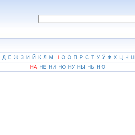
Д
Е
Ж
З
И
Й
К
Л
М
Н
О
Ӧ
П
Р
С
Т
У
Ӱ
Ф
Х
Ц
Ч
НА
НЕ
НИ
НО
НУ
НЫ
НЬ
НЮ