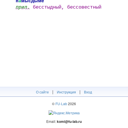
н
а
мысдыме
прил.
бесстыдный, бессовестный
|
|
О сайте
Инструкция
Вход
©
FU-Lab
2026
Email:
komi@fu-lab.ru