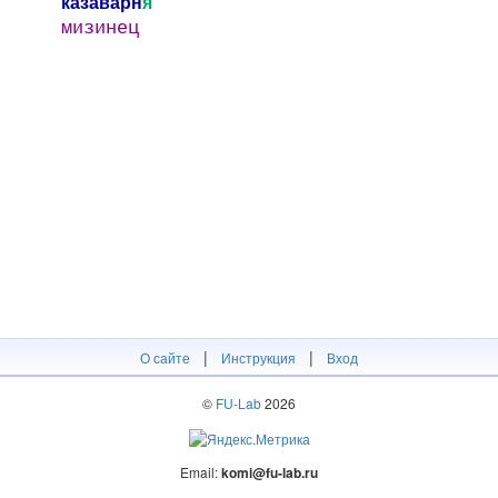
казаварн
я
мизинец
|
|
О сайте
Инструкция
Вход
©
FU-Lab
2026
Email:
komi@fu-lab.ru