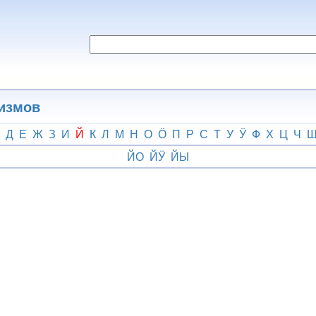
гизмов
Д
Е
Ж
З
И
Й
К
Л
М
Н
О
Ӧ
П
Р
С
Т
У
Ӱ
Ф
Х
Ц
Ч
ЙО
ЙӰ
ЙЫ