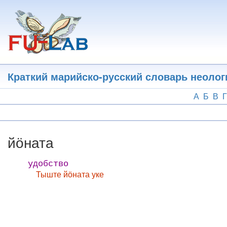
Перейти
к
основному
содержанию
Краткий марийско-русский словарь неоло
А
Б
В
Г
йӧната
удобство
Тыште йӧната уке