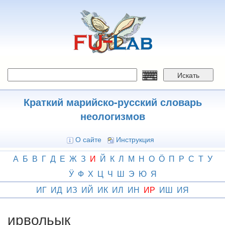
Перейти
к
основному
содержанию
Искать
Краткий марийско-русский словарь
неологизмов
О сайте
Инструкция
А
Б
В
Г
Д
Е
Ж
З
И
Й
К
Л
М
Н
О
Ӧ
П
Р
С
Т
У
Ӱ
Ф
Х
Ц
Ч
Ш
Э
Ю
Я
ИГ
ИД
ИЗ
ИЙ
ИК
ИЛ
ИН
ИР
ИШ
ИЯ
ирвольык