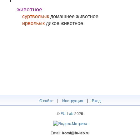
животное
суртвольык
домашнее животное
ирвольык
дикое животное
|
|
О сайте
Инструкция
Вход
©
FU-Lab
2026
Email:
komi@fu-lab.ru