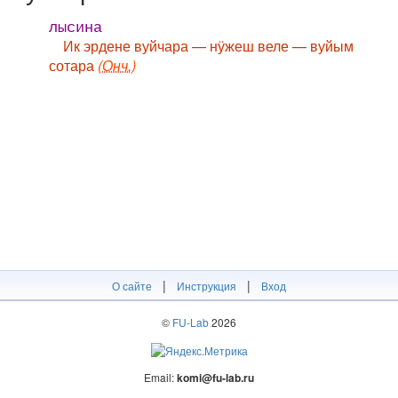
лысина
Ик эрдене вуйчара — нӱжеш веле — вуйым
сотара
(Онч.)
|
|
О сайте
Инструкция
Вход
©
FU-Lab
2026
Email:
komi@fu-lab.ru