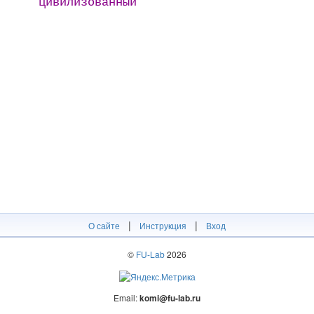
цивилизованный
|
|
О сайте
Инструкция
Вход
©
FU-Lab
2026
Email:
komi@fu-lab.ru