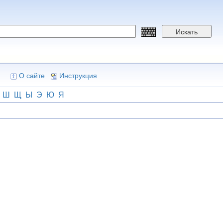
Искать
О сайте
Инструкция
Ш
Щ
Ы
Э
Ю
Я