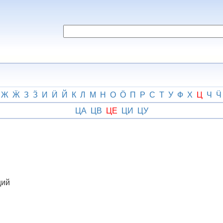
Ж
Ӝ
З
Ӟ
И
Ӥ
Й
К
Л
М
Н
О
Ӧ
П
Р
С
Т
У
Ф
Х
Ц
Ч
Ӵ
ЦА
ЦВ
ЦЕ
ЦИ
ЦУ
щий