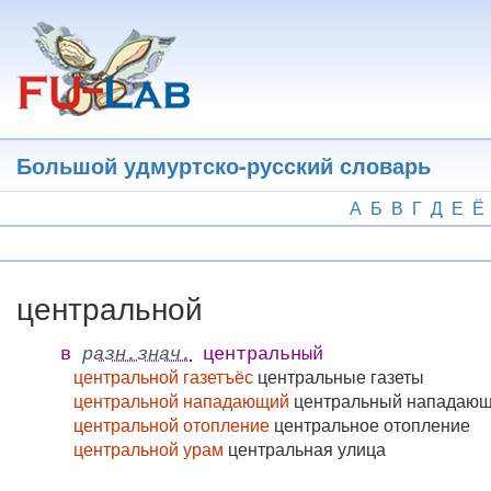
Перейти
к
основному
содержанию
Большой удмуртско-русский словарь
А
Б
В
Г
Д
Е
Ё
центральной
в
разн.знач.
центральный
центральной газетъёс
центральные газеты
центральной нападающий
центральный нападаю
центральной отопление
центральное отопление
центральной урам
центральная улица