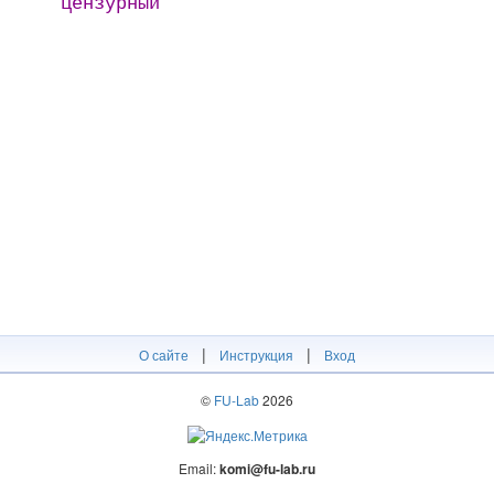
цензурный
|
|
О сайте
Инструкция
Вход
©
FU-Lab
2026
Email:
komi@fu-lab.ru