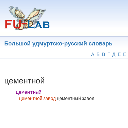
Перейти
к
основному
содержанию
Большой удмуртско-русский словарь
А
Б
В
Г
Д
Е
Ё
цементной
цементный
цементной завод
цементный завод