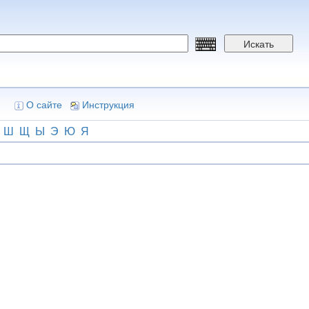
Искать
О сайте
Инструкция
Ш
Щ
Ы
Э
Ю
Я