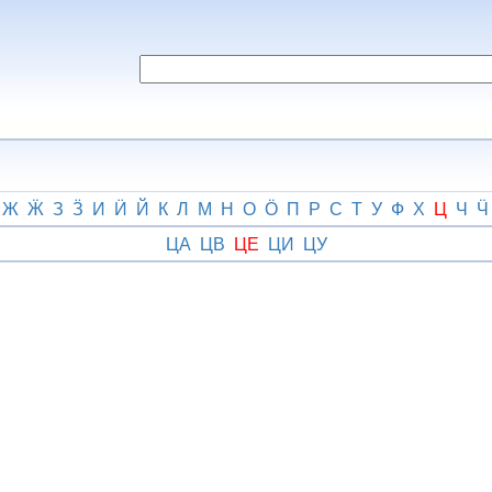
Ж
Ӝ
З
Ӟ
И
Ӥ
Й
К
Л
М
Н
О
Ӧ
П
Р
С
Т
У
Ф
Х
Ц
Ч
Ӵ
ЦА
ЦВ
ЦЕ
ЦИ
ЦУ