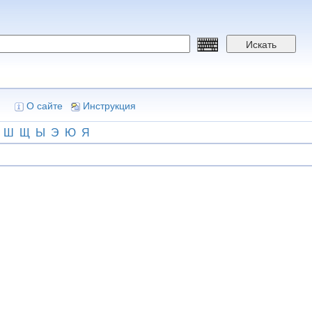
Искать
О сайте
Инструкция
Ш
Щ
Ы
Э
Ю
Я