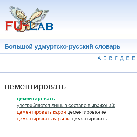
Перейти
к
основному
содержанию
Большой удмуртско-русский словарь
А
Б
В
Г
Д
Е
Ё
цементировать
цементировать
употребляется лишь в составе выражений:
цементировать карон
цементирование
цементировать карыны
цементировать