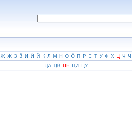
Ж
Ӝ
З
Ӟ
И
Ӥ
Й
К
Л
М
Н
О
Ӧ
П
Р
С
Т
У
Ф
Х
Ц
Ч
Ӵ
ЦА
ЦВ
ЦЕ
ЦИ
ЦУ