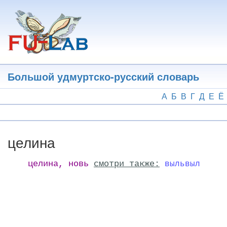
Перейти
к
основному
содержанию
Большой удмуртско-русский словарь
А
Б
В
Г
Д
Е
Ё
целина
целина, новь
смотри также:
выльвыл