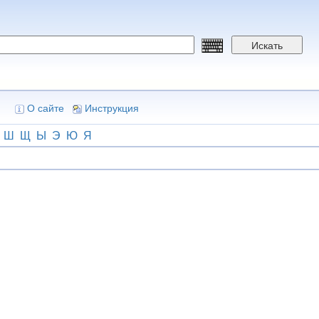
Искать
О сайте
Инструкция
Ш
Щ
Ы
Э
Ю
Я