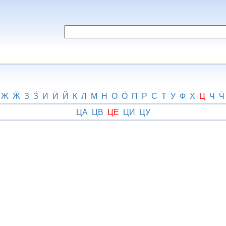
Ж
Ӝ
З
Ӟ
И
Ӥ
Й
К
Л
М
Н
О
Ӧ
П
Р
С
Т
У
Ф
Х
Ц
Ч
Ӵ
ЦА
ЦВ
ЦЕ
ЦИ
ЦУ