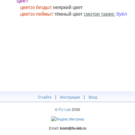
цвет
цветэз бездыт
неяркий цвет
цветэз пеймыт
тёмный цвет
смотри также:
буёл
|
|
О сайте
Инструкция
Вход
©
FU-Lab
2026
Email:
komi@fu-lab.ru