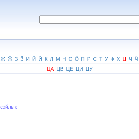
Ж
Ӝ
З
Ӟ
И
Ӥ
Й
К
Л
М
Н
О
Ӧ
П
Р
С
Т
У
Ф
Х
Ц
Ч
Ӵ
ЦА
ЦВ
ЦЕ
ЦИ
ЦУ
ксэйлык