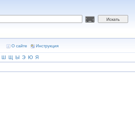
Искать
О сайте
Инструкция
Ш
Щ
Ы
Э
Ю
Я