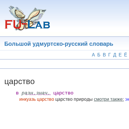
Перейти
к
основному
содержанию
Большой удмуртско-русский словарь
А
Б
В
Г
Д
Е
Ё
царство
в
разн.знач.
царство
инкуазь царство
царство природы
смотри также:
э