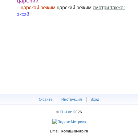
царский
царской режим
царский режим
смотри также:
эксэй
|
|
О сайте
Инструкция
Вход
©
FU-Lab
2026
Email:
komi@fu-lab.ru