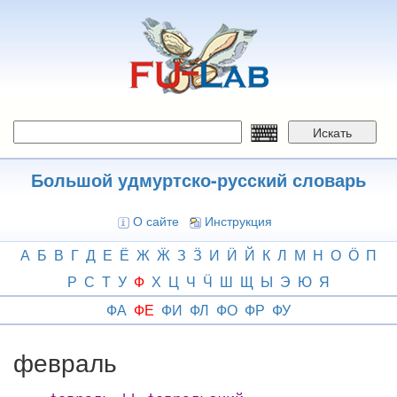
Перейти
к
основному
содержанию
Искать
Большой удмуртско-русский словарь
О сайте
Инструкция
А
Б
В
Г
Д
Е
Ё
Ж
Ӝ
З
Ӟ
И
Ӥ
Й
К
Л
М
Н
О
Ӧ
П
Р
С
Т
У
Ф
Х
Ц
Ч
Ӵ
Ш
Щ
Ы
Э
Ю
Я
ФА
ФЕ
ФИ
ФЛ
ФО
ФР
ФУ
февраль