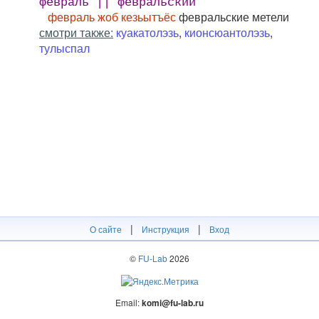
февраль || февральский
февраль жоб кезьытъёс
февральские метели
смотри также:
куакатолэзь
,
кионсюантолэзь
,
тулыспал
|
|
О сайте
Инструкция
Вход
©
FU-Lab
2026
Email:
komi@fu-lab.ru