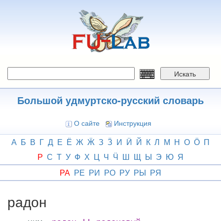
Перейти
к
основному
содержанию
Искать
Большой удмуртско-русский словарь
О сайте
Инструкция
А
Б
В
Г
Д
Е
Ё
Ж
Ӝ
З
Ӟ
И
Ӥ
Й
К
Л
М
Н
О
Ӧ
П
Р
С
Т
У
Ф
Х
Ц
Ч
Ӵ
Ш
Щ
Ы
Э
Ю
Я
РА
РЕ
РИ
РО
РУ
РЫ
РЯ
радон