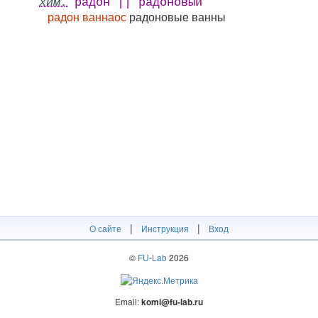
хим.
радон || радоновый
радон ваннаос
радоновые ванны
|
|
О сайте
Инструкция
Вход
©
FU-Lab
2026
Email:
komi@fu-lab.ru