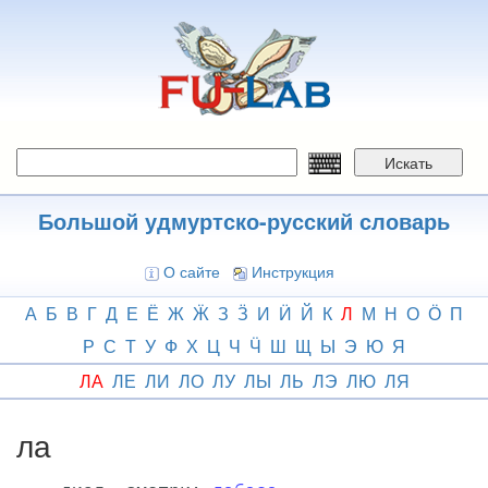
Перейти
к
основному
содержанию
Искать
Большой удмуртско-русский словарь
О сайте
Инструкция
А
Б
В
Г
Д
Е
Ё
Ж
Ӝ
З
Ӟ
И
Ӥ
Й
К
Л
М
Н
О
Ӧ
П
Р
С
Т
У
Ф
Х
Ц
Ч
Ӵ
Ш
Щ
Ы
Э
Ю
Я
ЛА
ЛЕ
ЛИ
ЛО
ЛУ
ЛЫ
ЛЬ
ЛЭ
ЛЮ
ЛЯ
ла