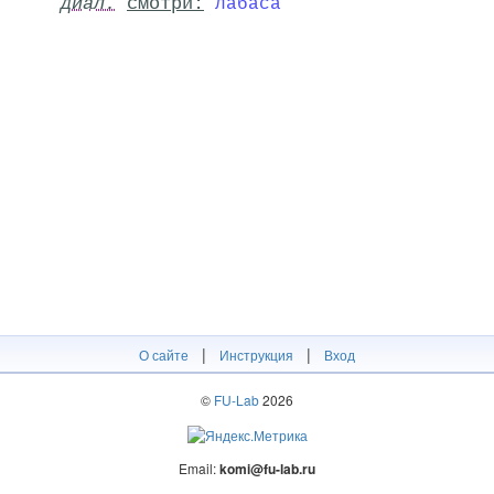
диал.
смотри:
лабаса
|
|
О сайте
Инструкция
Вход
©
FU-Lab
2026
Email:
komi@fu-lab.ru