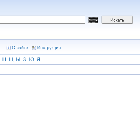
Искать
О сайте
Инструкция
Ш
Щ
Ы
Э
Ю
Я