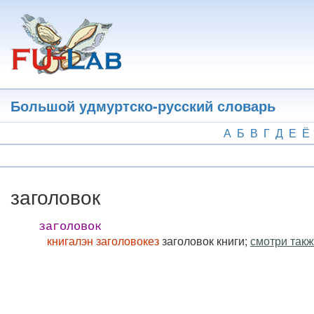
Перейти
к
основному
содержанию
Большой удмуртско-русский словарь
А
Б
В
Г
Д
Е
Ё
заголовок
заголовок
книгалэн заголовокез
заголовок книги;
смотри такж