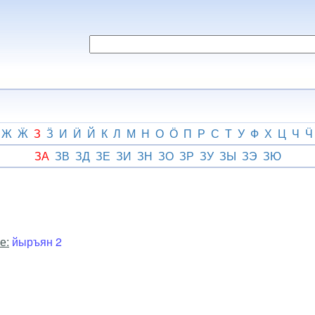
Ж
Ӝ
З
Ӟ
И
Ӥ
Й
К
Л
М
Н
О
Ӧ
П
Р
С
Т
У
Ф
Х
Ц
Ч
Ӵ
ЗА
ЗВ
ЗД
ЗЕ
ЗИ
ЗН
ЗО
ЗР
ЗУ
ЗЫ
ЗЭ
ЗЮ
е:
йыръян 2