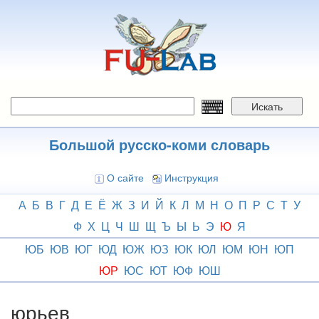
Перейти
к
основному
содержанию
Искать
Большой русско-коми словарь
О сайте
Инструкция
А
Б
В
Г
Д
Е
Ё
Ж
З
И
Й
К
Л
М
Н
О
П
Р
С
Т
У
Ф
Х
Ц
Ч
Ш
Щ
Ъ
Ы
Ь
Э
Ю
Я
ЮБ
ЮВ
ЮГ
ЮД
ЮЖ
ЮЗ
ЮК
ЮЛ
ЮМ
ЮН
ЮП
ЮР
ЮС
ЮТ
ЮФ
ЮШ
юрьев