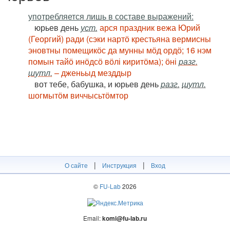
употребляется лишь в составе выражений:
юрьев день
уст.
арся праздник вежа Юрий
(Георгий) ради (сэки нартӧ крестьяна вермисны
эновтны помещикӧс да мунны мӧд ордӧ; 16 нэм
помын тайӧ инӧдсӧ вӧлі киритӧма); ӧні
разг.
шутл.
– дженьыд мезддыр
вот тебе, бабушка, и юрьев день
разг.
шутл.
шогмытӧм виччысьтӧмтор
|
|
О сайте
Инструкция
Вход
©
FU-Lab
2026
Email:
komi@fu-lab.ru