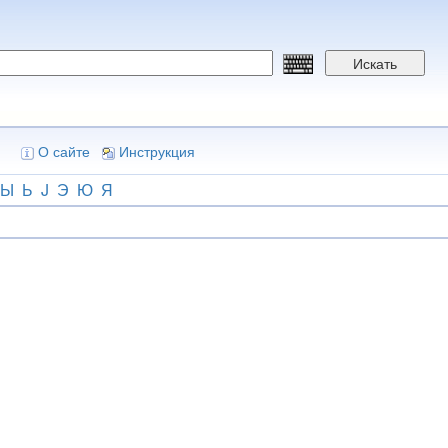
Искать
О сайте
Инструкция
Ы
Ь
J
Э
Ю
Я