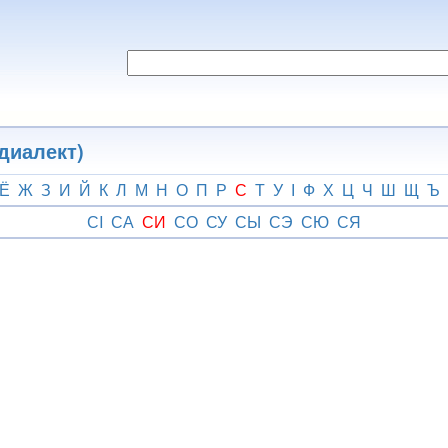
диалект)
Ё
Ж
З
И
Й
К
Л
М
Н
О
П
Р
С
Т
У
І
Ф
Х
Ц
Ч
Ш
Щ
Ъ
СI
СА
СИ
СО
СУ
СЫ
СЭ
СЮ
СЯ