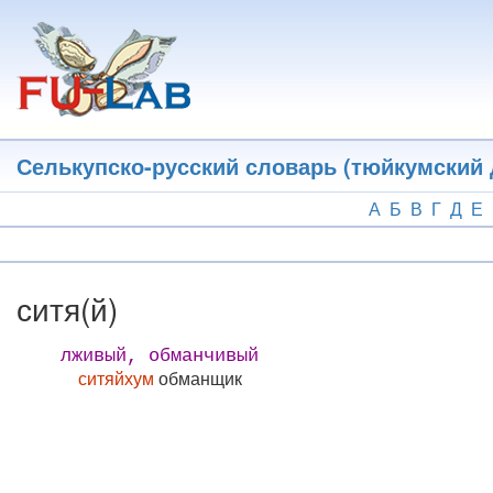
Перейти
к
основному
содержанию
Селькупско-русский словарь (тюйкумский 
А
Б
В
Г
Д
Е
ситя(й)
лживый, обманчивый
ситяйхум
обманщик