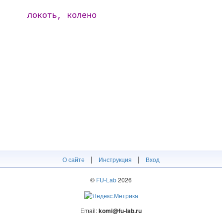
локоть, колено
|
|
О сайте
Инструкция
Вход
©
FU-Lab
2026
Email:
komi@fu-lab.ru