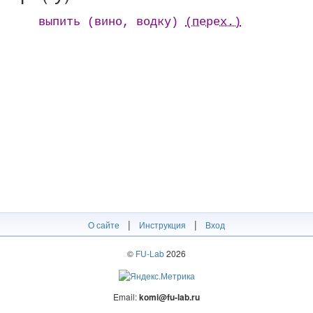
выпить (винo, водку)
(перех.)
|
|
О сайте
Инструкция
Вход
©
FU-Lab
2026
Email:
komi@fu-lab.ru