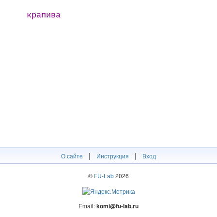
крапива
|
|
О сайте
Инструкция
Вход
©
FU-Lab
2026
Email:
komi@fu-lab.ru