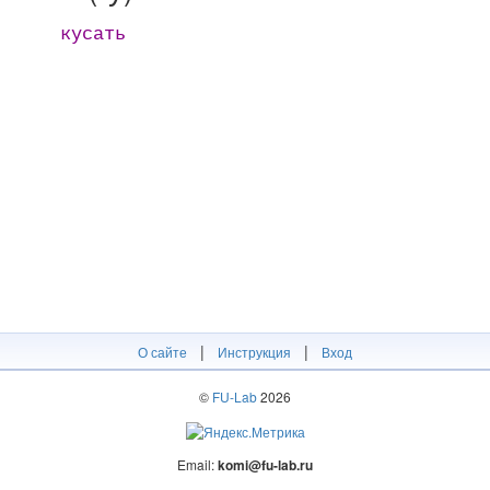
кусать
|
|
О сайте
Инструкция
Вход
©
FU-Lab
2026
Email:
komi@fu-lab.ru