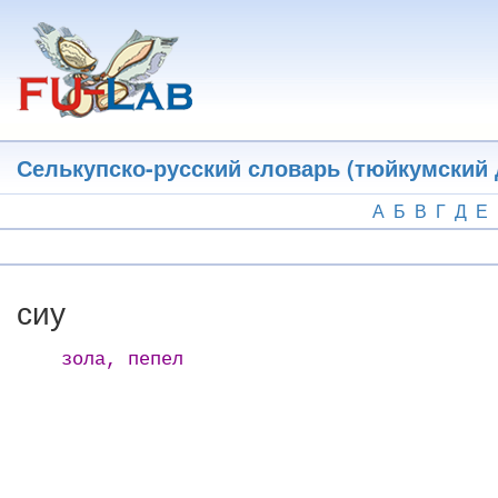
Перейти
к
основному
содержанию
Селькупско-русский словарь (тюйкумский 
А
Б
В
Г
Д
Е
сиу
зола, пепел