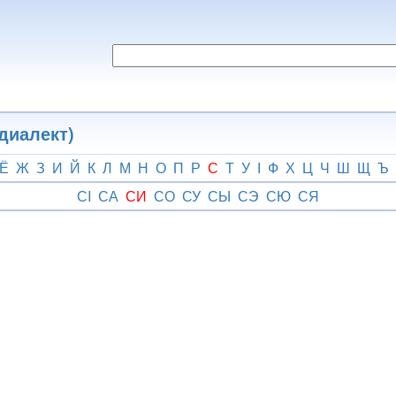
диалект)
Ё
Ж
З
И
Й
К
Л
М
Н
О
П
Р
С
Т
У
І
Ф
Х
Ц
Ч
Ш
Щ
Ъ
СI
СА
СИ
СО
СУ
СЫ
СЭ
СЮ
СЯ