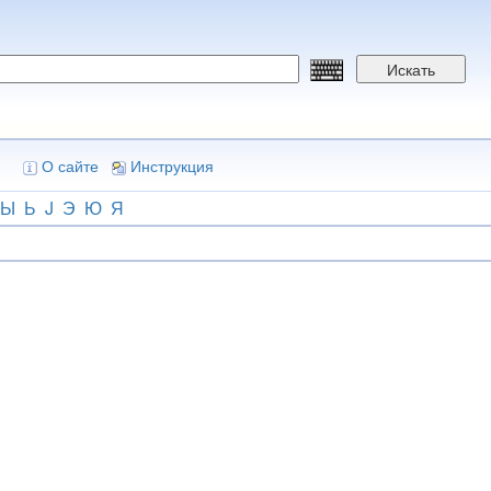
Искать
О сайте
Инструкция
Ы
Ь
J
Э
Ю
Я