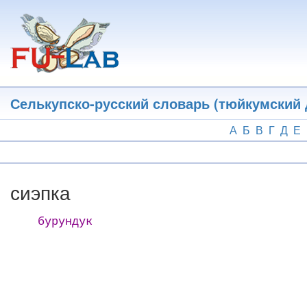
Перейти
к
основному
содержанию
Селькупско-русский словарь (тюйкумский 
А
Б
В
Г
Д
Е
сиэпка
бурундук