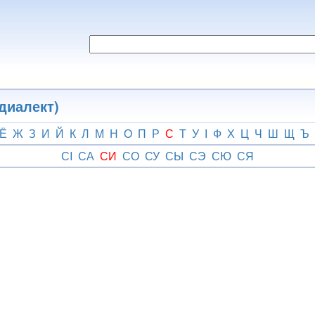
диалект)
Ё
Ж
З
И
Й
К
Л
М
Н
О
П
Р
С
Т
У
І
Ф
Х
Ц
Ч
Ш
Щ
Ъ
СI
СА
СИ
СО
СУ
СЫ
СЭ
СЮ
СЯ