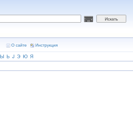
Искать
О сайте
Инструкция
Ы
Ь
J
Э
Ю
Я