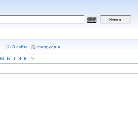
Искать
О сайте
Инструкция
Ы
Ь
J
Э
Ю
Я