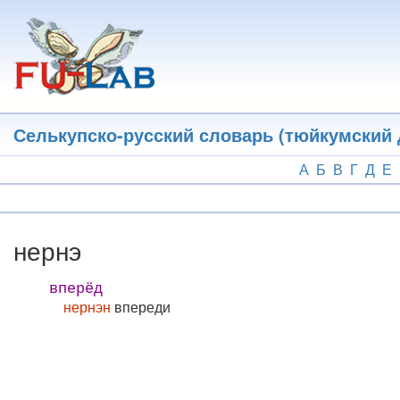
Перейти
к
основному
содержанию
Селькупско-русский словарь (тюйкумский 
А
Б
В
Г
Д
Е
нернэ
вперёд
нернэн
впереди