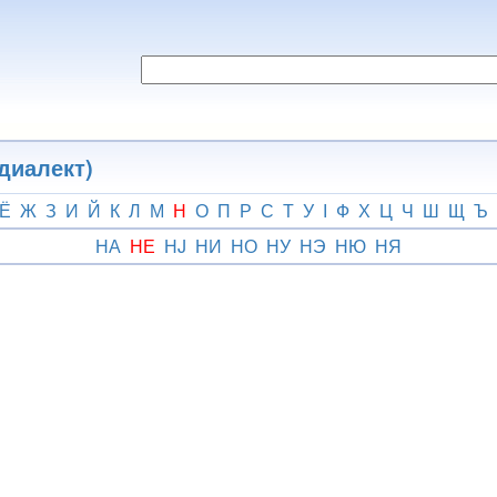
диалект)
Ё
Ж
З
И
Й
К
Л
М
Н
О
П
Р
С
Т
У
І
Ф
Х
Ц
Ч
Ш
Щ
Ъ
НА
НЕ
НJ
НИ
НО
НУ
НЭ
НЮ
НЯ