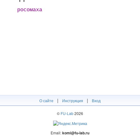
росомаха
|
|
О сайте
Инструкция
Вход
©
FU-Lab
2026
Email:
komi@fu-lab.ru