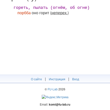
гореть, пылать (oгнём, oб oгнe)
порбба
оно горит
(неперех.)
|
|
О сайте
Инструкция
Вход
©
FU-Lab
2026
Email:
komi@fu-lab.ru