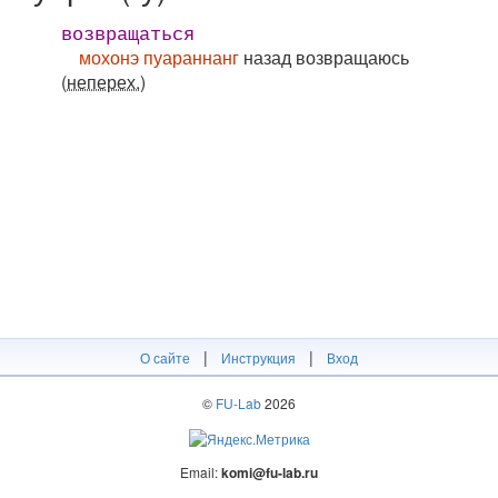
возвращаться
мохонэ пуараннанг
назад возвращаюсь
(неперех.)
|
|
О сайте
Инструкция
Вход
©
FU-Lab
2026
Email:
komi@fu-lab.ru