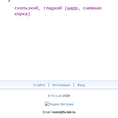
скользкий, гладкий (
напр.
снeжнaя
кopка)
|
|
О сайте
Инструкция
Вход
©
FU-Lab
2026
Email:
komi@fu-lab.ru