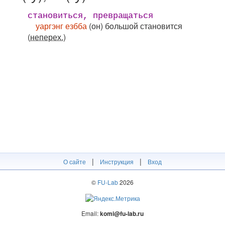
становиться, превращаться
уаргэнг езбба
(он) бoльшой становится
(неперех.)
|
|
О сайте
Инструкция
Вход
©
FU-Lab
2026
Email:
komi@fu-lab.ru