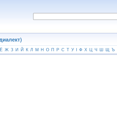
диалект)
Ё
Ж
З
И
Й
К
Л
М
Н
О
П
Р
С
Т
У
І
Ф
Х
Ц
Ч
Ш
Щ
Ъ