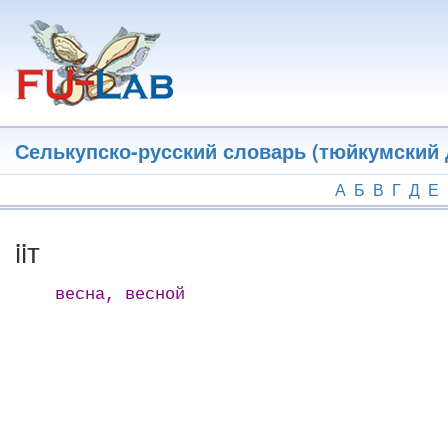
Перейти
к
основному
содержанию
Селькупско-русский словарь (тюйкумский 
А
Б
В
Г
Д
Е
iiт
весна, весной