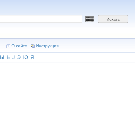
Искать
О сайте
Инструкция
Ы
Ь
J
Э
Ю
Я