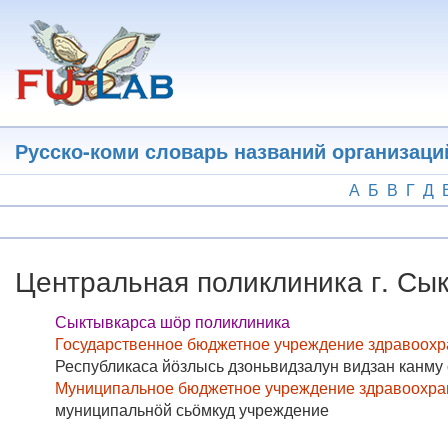
Перейти
к
основному
содержанию
Русско-коми словарь названий организаци
А
Б
В
Г
Д
Центральная поликлиника г. Сык
Сыктывкарса шӧр поликлиника
Государственное бюджетное учреждение здравоохр
Республикаса йӧзлысь дзоньвидзалун видзан канму 
Муниципальное бюджетное учреждение здравоохран
муниципальнӧй сьӧмкуд учреждение