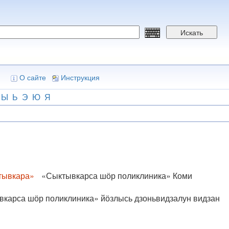
Искать
О сайте
Инструкция
Ы
Ь
Э
Ю
Я
тывкара»
«Сыктывкарса шӧр поликлиника» Коми
карса шӧр поликлиника» йӧзлысь дзоньвидзалун видзан