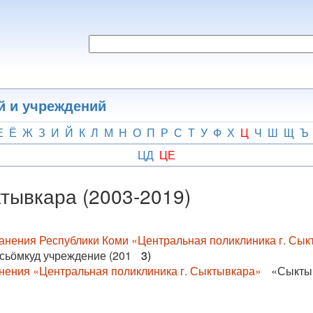
й и учреждений
Е
Ё
Ж
З
И
Й
К
Л
М
Н
О
П
Р
С
Т
У
Ф
Х
Ц
Ч
Ш
Щ
Ъ
ЦД
ЦЕ
тывкара (2003-2019)
анения Республики Коми «Центральная поликлиника г. Сык
сьӧмкуд учреждение (201
3)
ения «Центральная поликлиника г. Сыктывкара»
«Сыктыв